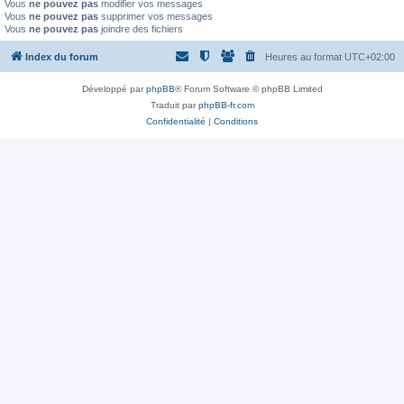
Vous
ne pouvez pas
modifier vos messages
Vous
ne pouvez pas
supprimer vos messages
Vous
ne pouvez pas
joindre des fichiers
Index du forum
Heures au format
UTC+02:00
Développé par
phpBB
® Forum Software © phpBB Limited
Traduit par
phpBB-fr.com
Confidentialité
|
Conditions