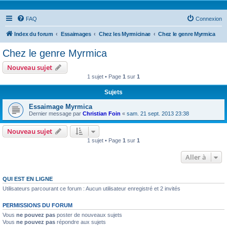
FAQ
Connexion
Index du forum
Essaimages
Chez les Myrmicinae
Chez le genre Myrmica
Chez le genre Myrmica
Nouveau sujet
1 sujet • Page
1
sur
1
Sujets
Essaimage Myrmica
Dernier message par
Christian Foin
«
sam. 21 sept. 2013 23:38
Nouveau sujet
1 sujet • Page
1
sur
1
Aller à
QUI EST EN LIGNE
Utilisateurs parcourant ce forum : Aucun utilisateur enregistré et 2 invités
PERMISSIONS DU FORUM
Vous
ne pouvez pas
poster de nouveaux sujets
Vous
ne pouvez pas
répondre aux sujets