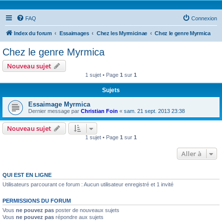
FAQ
Connexion
Index du forum
Essaimages
Chez les Myrmicinae
Chez le genre Myrmica
Chez le genre Myrmica
Nouveau sujet
1 sujet • Page
1
sur
1
Sujets
Essaimage Myrmica
Dernier message par
Christian Foin
«
sam. 21 sept. 2013 23:38
Nouveau sujet
1 sujet • Page
1
sur
1
Aller à
QUI EST EN LIGNE
Utilisateurs parcourant ce forum : Aucun utilisateur enregistré et 1 invité
PERMISSIONS DU FORUM
Vous
ne pouvez pas
poster de nouveaux sujets
Vous
ne pouvez pas
répondre aux sujets