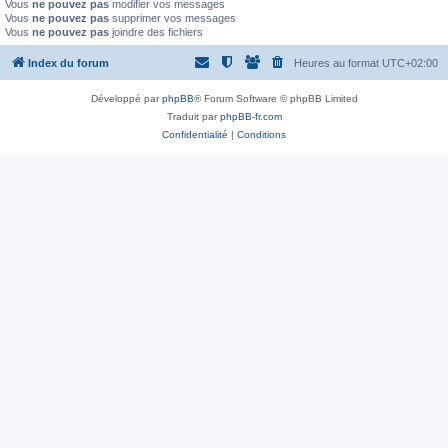
Vous
ne pouvez pas
modifier vos messages
Vous
ne pouvez pas
supprimer vos messages
Vous
ne pouvez pas
joindre des fichiers
Index du forum
Heures au format
UTC+02:00
Développé par
phpBB
® Forum Software © phpBB Limited
Traduit par
phpBB-fr.com
Confidentialité
|
Conditions