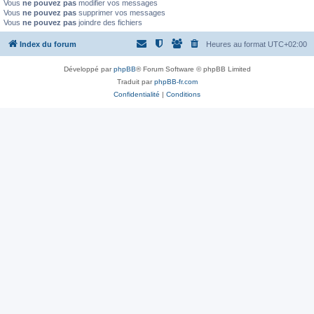
Vous
ne pouvez pas
modifier vos messages
Vous
ne pouvez pas
supprimer vos messages
Vous
ne pouvez pas
joindre des fichiers
Index du forum
Heures au format
UTC+02:00
Développé par
phpBB
® Forum Software © phpBB Limited
Traduit par
phpBB-fr.com
Confidentialité
|
Conditions