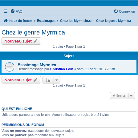
FAQ
Connexion
Index du forum
Essaimages
Chez les Myrmicinae
Chez le genre Myrmica
Chez le genre Myrmica
Nouveau sujet
1 sujet • Page
1
sur
1
Sujets
Essaimage Myrmica
Dernier message par
Christian Foin
«
sam. 21 sept. 2013 23:38
Nouveau sujet
1 sujet • Page
1
sur
1
Aller à
QUI EST EN LIGNE
Utilisateurs parcourant ce forum : Aucun utilisateur enregistré et 2 invités
PERMISSIONS DU FORUM
Vous
ne pouvez pas
poster de nouveaux sujets
Vous
ne pouvez pas
répondre aux sujets