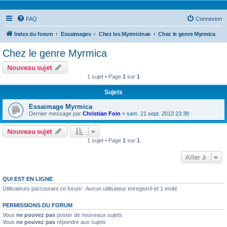
FAQ
Connexion
Index du forum
Essaimages
Chez les Myrmicinae
Chez le genre Myrmica
Chez le genre Myrmica
Nouveau sujet
1 sujet • Page
1
sur
1
Sujets
Essaimage Myrmica
Dernier message par
Christian Foin
«
sam. 21 sept. 2013 23:38
Nouveau sujet
1 sujet • Page
1
sur
1
Aller à
QUI EST EN LIGNE
Utilisateurs parcourant ce forum : Aucun utilisateur enregistré et 1 invité
PERMISSIONS DU FORUM
Vous
ne pouvez pas
poster de nouveaux sujets
Vous
ne pouvez pas
répondre aux sujets