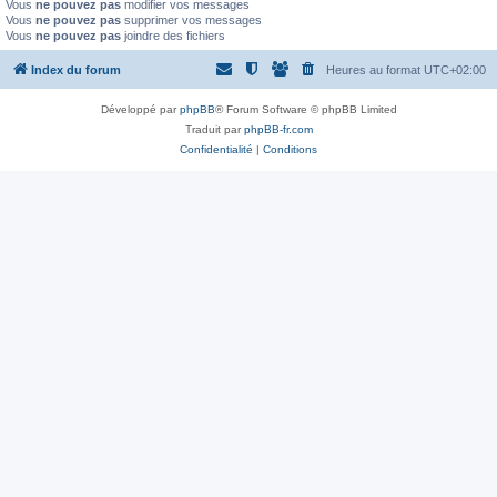
Vous
ne pouvez pas
modifier vos messages
Vous
ne pouvez pas
supprimer vos messages
Vous
ne pouvez pas
joindre des fichiers
Index du forum
Heures au format
UTC+02:00
Développé par
phpBB
® Forum Software © phpBB Limited
Traduit par
phpBB-fr.com
Confidentialité
|
Conditions