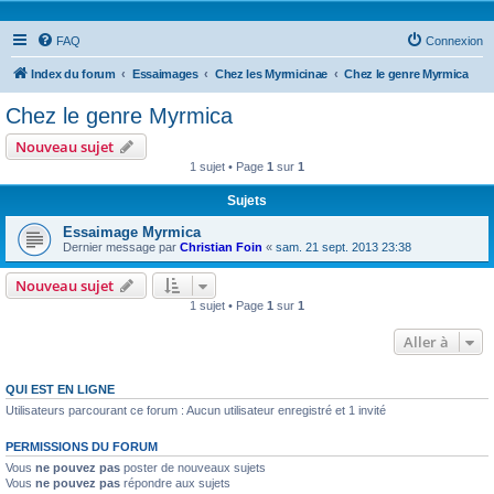
FAQ
Connexion
Index du forum
Essaimages
Chez les Myrmicinae
Chez le genre Myrmica
Chez le genre Myrmica
Nouveau sujet
1 sujet • Page
1
sur
1
Sujets
Essaimage Myrmica
Dernier message par
Christian Foin
«
sam. 21 sept. 2013 23:38
Nouveau sujet
1 sujet • Page
1
sur
1
Aller à
QUI EST EN LIGNE
Utilisateurs parcourant ce forum : Aucun utilisateur enregistré et 1 invité
PERMISSIONS DU FORUM
Vous
ne pouvez pas
poster de nouveaux sujets
Vous
ne pouvez pas
répondre aux sujets