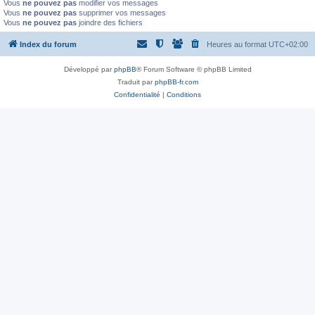
Vous
ne pouvez pas
modifier vos messages
Vous
ne pouvez pas
supprimer vos messages
Vous
ne pouvez pas
joindre des fichiers
Index du forum
Heures au format
UTC+02:00
Développé par
phpBB
® Forum Software © phpBB Limited
Traduit par
phpBB-fr.com
Confidentialité
|
Conditions