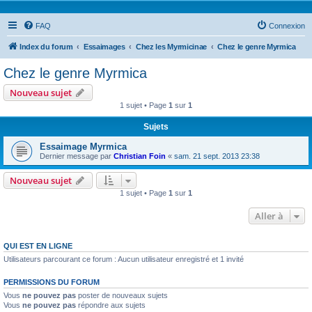
FAQ
Connexion
Index du forum
Essaimages
Chez les Myrmicinae
Chez le genre Myrmica
Chez le genre Myrmica
Nouveau sujet
1 sujet • Page
1
sur
1
Sujets
Essaimage Myrmica
Dernier message par
Christian Foin
«
sam. 21 sept. 2013 23:38
Nouveau sujet
1 sujet • Page
1
sur
1
Aller à
QUI EST EN LIGNE
Utilisateurs parcourant ce forum : Aucun utilisateur enregistré et 1 invité
PERMISSIONS DU FORUM
Vous
ne pouvez pas
poster de nouveaux sujets
Vous
ne pouvez pas
répondre aux sujets