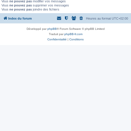
Vous
ne pouvez pas
modifier vos messages
Vous
ne pouvez pas
supprimer vos messages
Vous
ne pouvez pas
joindre des fichiers
Index du forum
Heures au format
UTC+02:00
Développé par
phpBB
® Forum Software © phpBB Limited
Traduit par
phpBB-fr.com
Confidentialité
|
Conditions