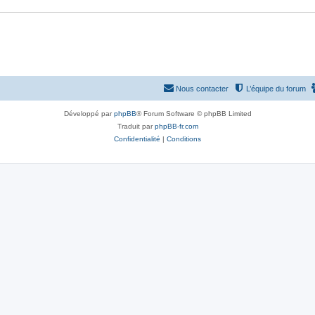
Nous contacter
L’équipe du forum
Développé par
phpBB
® Forum Software © phpBB Limited
Traduit par
phpBB-fr.com
Confidentialité
|
Conditions