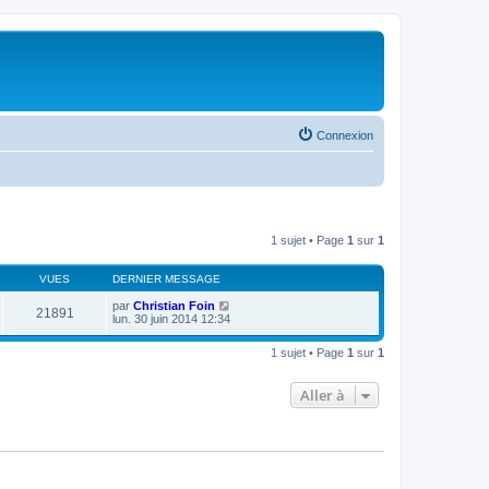
Connexion
1 sujet • Page
1
sur
1
VUES
DERNIER MESSAGE
par
Christian Foin
21891
lun. 30 juin 2014 12:34
1 sujet • Page
1
sur
1
Aller à