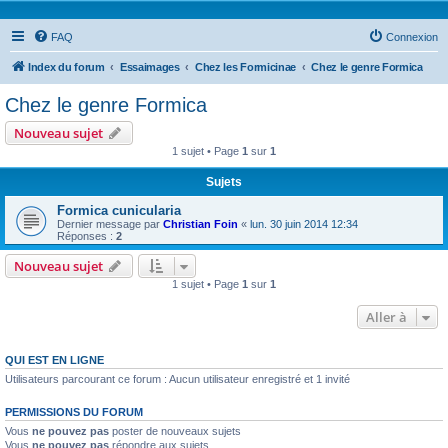
FAQ
Connexion
Index du forum
Essaimages
Chez les Formicinae
Chez le genre Formica
Chez le genre Formica
Nouveau sujet
1 sujet • Page
1
sur
1
Sujets
Formica cunicularia
Dernier message par
Christian Foin
«
lun. 30 juin 2014 12:34
Réponses :
2
Nouveau sujet
1 sujet • Page
1
sur
1
Aller à
QUI EST EN LIGNE
Utilisateurs parcourant ce forum : Aucun utilisateur enregistré et 1 invité
PERMISSIONS DU FORUM
Vous
ne pouvez pas
poster de nouveaux sujets
Vous
ne pouvez pas
répondre aux sujets