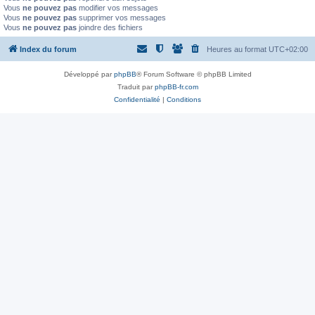
Vous
ne pouvez pas
modifier vos messages
Vous
ne pouvez pas
supprimer vos messages
Vous
ne pouvez pas
joindre des fichiers
Index du forum
Heures au format
UTC+02:00
Développé par
phpBB
® Forum Software © phpBB Limited
Traduit par
phpBB-fr.com
Confidentialité
|
Conditions