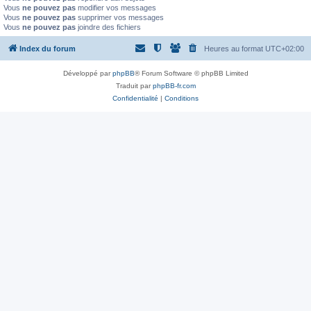
Vous
ne pouvez pas
modifier vos messages
Vous
ne pouvez pas
supprimer vos messages
Vous
ne pouvez pas
joindre des fichiers
Index du forum
Heures au format
UTC+02:00
Développé par
phpBB
® Forum Software © phpBB Limited
Traduit par
phpBB-fr.com
Confidentialité
|
Conditions