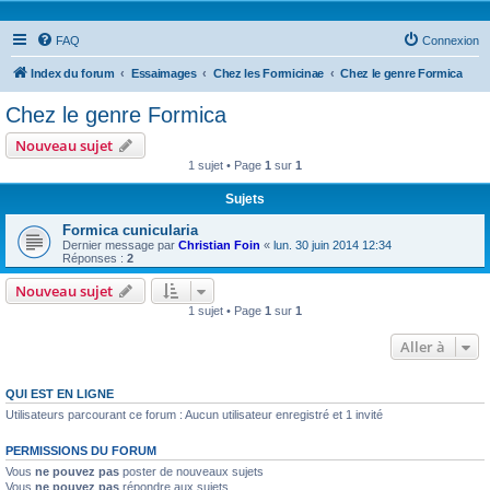
FAQ
Connexion
Index du forum
Essaimages
Chez les Formicinae
Chez le genre Formica
Chez le genre Formica
Nouveau sujet
1 sujet • Page
1
sur
1
Sujets
Formica cunicularia
Dernier message par
Christian Foin
«
lun. 30 juin 2014 12:34
Réponses :
2
Nouveau sujet
1 sujet • Page
1
sur
1
Aller à
QUI EST EN LIGNE
Utilisateurs parcourant ce forum : Aucun utilisateur enregistré et 1 invité
PERMISSIONS DU FORUM
Vous
ne pouvez pas
poster de nouveaux sujets
Vous
ne pouvez pas
répondre aux sujets