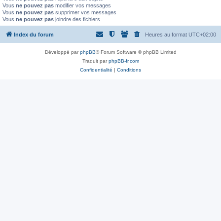
Vous
ne pouvez pas
modifier vos messages
Vous
ne pouvez pas
supprimer vos messages
Vous
ne pouvez pas
joindre des fichiers
Index du forum
Heures au format
UTC+02:00
Développé par
phpBB
® Forum Software © phpBB Limited
Traduit par
phpBB-fr.com
Confidentialité
|
Conditions