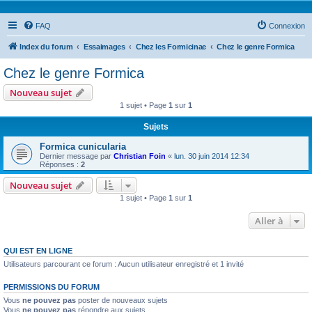
FAQ
Connexion
Index du forum
Essaimages
Chez les Formicinae
Chez le genre Formica
Chez le genre Formica
Nouveau sujet
1 sujet • Page
1
sur
1
Sujets
Formica cunicularia
Dernier message par
Christian Foin
«
lun. 30 juin 2014 12:34
Réponses :
2
Nouveau sujet
1 sujet • Page
1
sur
1
Aller à
QUI EST EN LIGNE
Utilisateurs parcourant ce forum : Aucun utilisateur enregistré et 1 invité
PERMISSIONS DU FORUM
Vous
ne pouvez pas
poster de nouveaux sujets
Vous
ne pouvez pas
répondre aux sujets