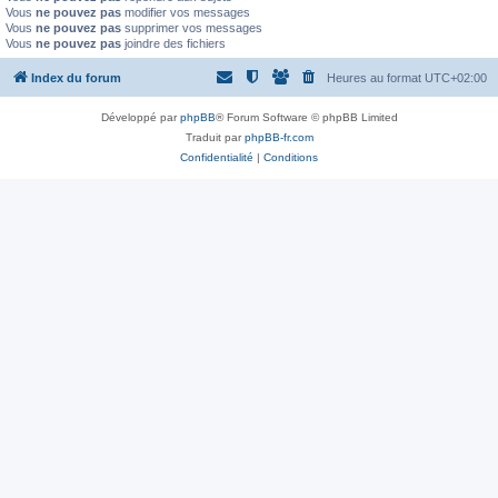
Vous
ne pouvez pas
modifier vos messages
Vous
ne pouvez pas
supprimer vos messages
Vous
ne pouvez pas
joindre des fichiers
Index du forum
Heures au format
UTC+02:00
Développé par
phpBB
® Forum Software © phpBB Limited
Traduit par
phpBB-fr.com
Confidentialité
|
Conditions