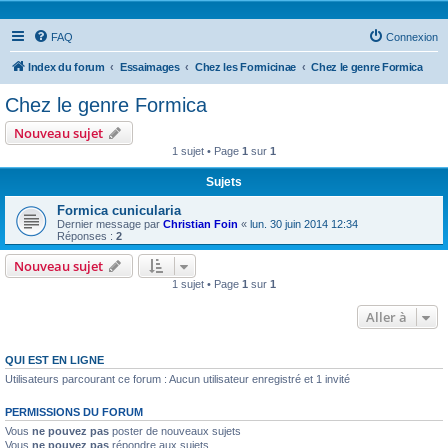
FAQ
Connexion
Index du forum
Essaimages
Chez les Formicinae
Chez le genre Formica
Chez le genre Formica
Nouveau sujet
1 sujet • Page
1
sur
1
Sujets
Formica cunicularia
Dernier message par
Christian Foin
«
lun. 30 juin 2014 12:34
Réponses :
2
Nouveau sujet
1 sujet • Page
1
sur
1
Aller à
QUI EST EN LIGNE
Utilisateurs parcourant ce forum : Aucun utilisateur enregistré et 1 invité
PERMISSIONS DU FORUM
Vous
ne pouvez pas
poster de nouveaux sujets
Vous
ne pouvez pas
répondre aux sujets