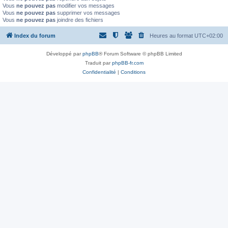
Vous
ne pouvez pas
modifier vos messages
Vous
ne pouvez pas
supprimer vos messages
Vous
ne pouvez pas
joindre des fichiers
Index du forum
Heures au format
UTC+02:00
Développé par
phpBB
® Forum Software © phpBB Limited
Traduit par
phpBB-fr.com
Confidentialité
|
Conditions