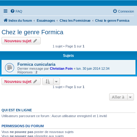
FAQ
Connexion
Index du forum
Essaimages
Chez les Formicinae
Chez le genre Formica
Chez le genre Formica
Nouveau sujet
1 sujet • Page
1
sur
1
Sujets
Formica cunicularia
Dernier message par
Christian Foin
«
lun. 30 juin 2014 12:34
Réponses :
2
Nouveau sujet
1 sujet • Page
1
sur
1
Aller à
QUI EST EN LIGNE
Utilisateurs parcourant ce forum : Aucun utilisateur enregistré et 1 invité
PERMISSIONS DU FORUM
Vous
ne pouvez pas
poster de nouveaux sujets
Vous
ne pouvez pas
répondre aux sujets