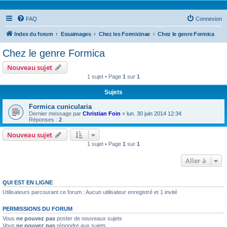
FAQ
Connexion
Index du forum
Essaimages
Chez les Formicinae
Chez le genre Formica
Chez le genre Formica
Nouveau sujet
1 sujet • Page
1
sur
1
Sujets
Formica cunicularia
Dernier message par
Christian Foin
«
lun. 30 juin 2014 12:34
Réponses :
2
Nouveau sujet
1 sujet • Page
1
sur
1
Aller à
QUI EST EN LIGNE
Utilisateurs parcourant ce forum : Aucun utilisateur enregistré et 1 invité
PERMISSIONS DU FORUM
Vous
ne pouvez pas
poster de nouveaux sujets
Vous
ne pouvez pas
répondre aux sujets