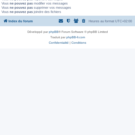
Vous
ne pouvez pas
modifier vos messages
Vous
ne pouvez pas
supprimer vos messages
Vous
ne pouvez pas
joindre des fichiers
Index du forum
Heures au format
UTC+02:00
Développé par
phpBB
® Forum Software © phpBB Limited
Traduit par
phpBB-fr.com
Confidentialité
|
Conditions