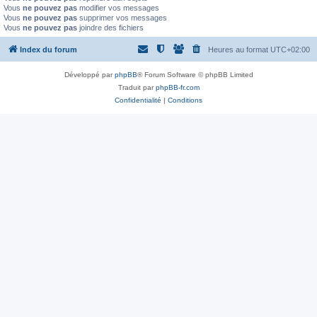
Vous
ne pouvez pas
modifier vos messages
Vous
ne pouvez pas
supprimer vos messages
Vous
ne pouvez pas
joindre des fichiers
Index du forum
Heures au format
UTC+02:00
Développé par
phpBB
® Forum Software © phpBB Limited
Traduit par
phpBB-fr.com
Confidentialité
|
Conditions