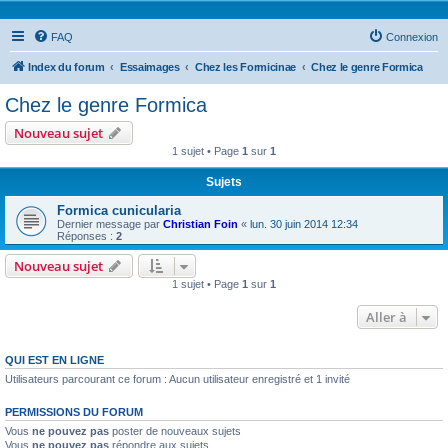
FAQ
Connexion
Index du forum
Essaimages
Chez les Formicinae
Chez le genre Formica
Chez le genre Formica
Nouveau sujet
1 sujet • Page
1
sur
1
Sujets
Formica cunicularia
Dernier message par
Christian Foin
«
lun. 30 juin 2014 12:34
Réponses :
2
Nouveau sujet
1 sujet • Page
1
sur
1
Aller à
QUI EST EN LIGNE
Utilisateurs parcourant ce forum : Aucun utilisateur enregistré et 1 invité
PERMISSIONS DU FORUM
Vous
ne pouvez pas
poster de nouveaux sujets
Vous
ne pouvez pas
répondre aux sujets