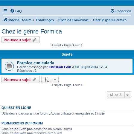
FAQ
Connexion
Index du forum
Essaimages
Chez les Formicinae
Chez le genre Formica
Chez le genre Formica
Nouveau sujet
1 sujet • Page
1
sur
1
Sujets
Formica cunicularia
Dernier message par
Christian Foin
«
lun. 30 juin 2014 12:34
Réponses :
2
Nouveau sujet
1 sujet • Page
1
sur
1
Aller à
QUI EST EN LIGNE
Utilisateurs parcourant ce forum : Aucun utilisateur enregistré et 1 invité
PERMISSIONS DU FORUM
Vous
ne pouvez pas
poster de nouveaux sujets
Vous
ne pouvez pas
répondre aux sujets