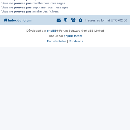
Vous
ne pouvez pas
modifier vos messages
Vous
ne pouvez pas
supprimer vos messages
Vous
ne pouvez pas
joindre des fichiers
Index du forum
Heures au format
UTC+02:00
Développé par
phpBB
® Forum Software © phpBB Limited
Traduit par
phpBB-fr.com
Confidentialité
|
Conditions