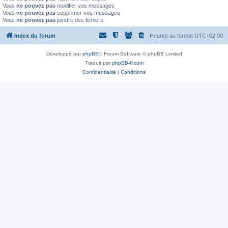
Vous
ne pouvez pas
modifier vos messages
Vous
ne pouvez pas
supprimer vos messages
Vous
ne pouvez pas
joindre des fichiers
Index du forum
Heures au format
UTC+02:00
Développé par
phpBB
® Forum Software © phpBB Limited
Traduit par
phpBB-fr.com
Confidentialité
|
Conditions