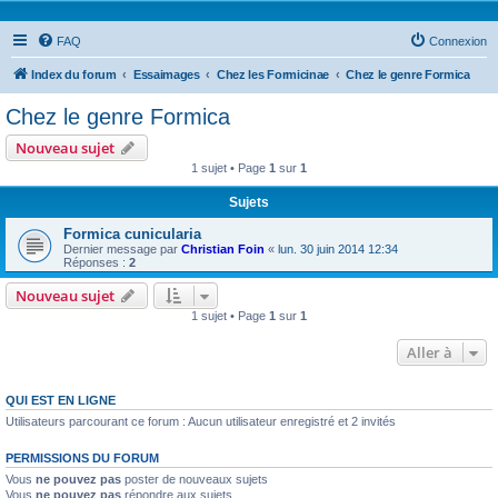
FAQ
Connexion
Index du forum
Essaimages
Chez les Formicinae
Chez le genre Formica
Chez le genre Formica
Nouveau sujet
1 sujet • Page
1
sur
1
Sujets
Formica cunicularia
Dernier message par
Christian Foin
«
lun. 30 juin 2014 12:34
Réponses :
2
Nouveau sujet
1 sujet • Page
1
sur
1
Aller à
QUI EST EN LIGNE
Utilisateurs parcourant ce forum : Aucun utilisateur enregistré et 2 invités
PERMISSIONS DU FORUM
Vous
ne pouvez pas
poster de nouveaux sujets
Vous
ne pouvez pas
répondre aux sujets