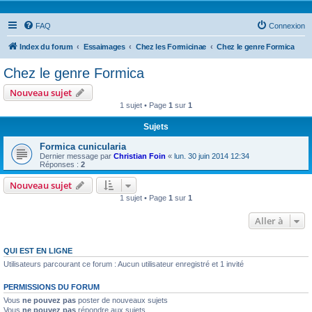
FAQ
Connexion
Index du forum
Essaimages
Chez les Formicinae
Chez le genre Formica
Chez le genre Formica
Nouveau sujet
1 sujet • Page
1
sur
1
Sujets
Formica cunicularia
Dernier message par
Christian Foin
«
lun. 30 juin 2014 12:34
Réponses :
2
Nouveau sujet
1 sujet • Page
1
sur
1
Aller à
QUI EST EN LIGNE
Utilisateurs parcourant ce forum : Aucun utilisateur enregistré et 1 invité
PERMISSIONS DU FORUM
Vous
ne pouvez pas
poster de nouveaux sujets
Vous
ne pouvez pas
répondre aux sujets