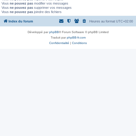
Vous
ne pouvez pas
modifier vos messages
Vous
ne pouvez pas
supprimer vos messages
Vous
ne pouvez pas
joindre des fichiers
Index du forum
Heures au format
UTC+02:00
Développé par
phpBB
® Forum Software © phpBB Limited
Traduit par
phpBB-fr.com
Confidentialité
|
Conditions