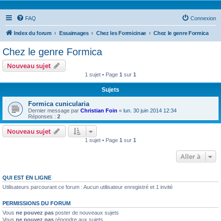
FAQ
Connexion
Index du forum
Essaimages
Chez les Formicinae
Chez le genre Formica
Chez le genre Formica
Nouveau sujet
1 sujet • Page
1
sur
1
Sujets
Formica cunicularia
Dernier message par
Christian Foin
«
lun. 30 juin 2014 12:34
Réponses :
2
Nouveau sujet
1 sujet • Page
1
sur
1
Aller à
QUI EST EN LIGNE
Utilisateurs parcourant ce forum : Aucun utilisateur enregistré et 1 invité
PERMISSIONS DU FORUM
Vous
ne pouvez pas
poster de nouveaux sujets
Vous
ne pouvez pas
répondre aux sujets