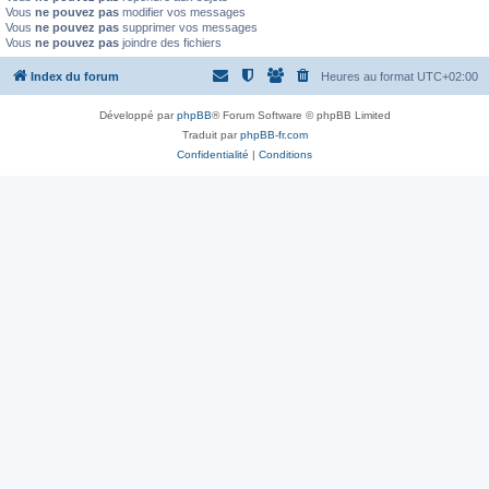
Vous
ne pouvez pas
modifier vos messages
Vous
ne pouvez pas
supprimer vos messages
Vous
ne pouvez pas
joindre des fichiers
Index du forum
Heures au format
UTC+02:00
Développé par
phpBB
® Forum Software © phpBB Limited
Traduit par
phpBB-fr.com
Confidentialité
|
Conditions