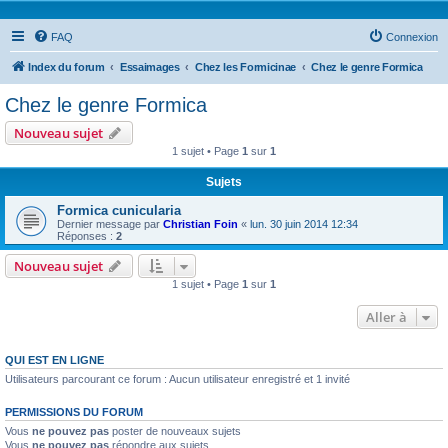
FAQ
Connexion
Index du forum
Essaimages
Chez les Formicinae
Chez le genre Formica
Chez le genre Formica
Nouveau sujet
1 sujet • Page
1
sur
1
Sujets
Formica cunicularia
Dernier message par
Christian Foin
«
lun. 30 juin 2014 12:34
Réponses :
2
Nouveau sujet
1 sujet • Page
1
sur
1
Aller à
QUI EST EN LIGNE
Utilisateurs parcourant ce forum : Aucun utilisateur enregistré et 1 invité
PERMISSIONS DU FORUM
Vous
ne pouvez pas
poster de nouveaux sujets
Vous
ne pouvez pas
répondre aux sujets