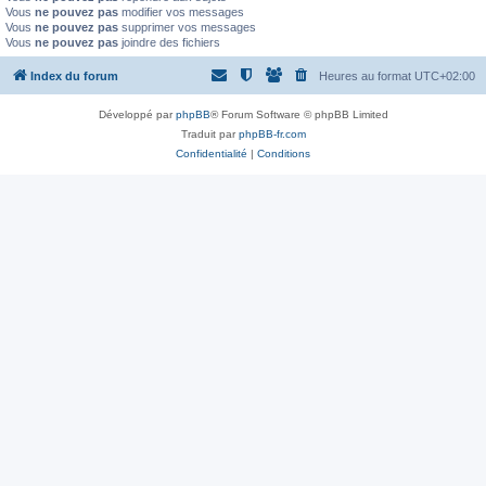
Vous
ne pouvez pas
modifier vos messages
Vous
ne pouvez pas
supprimer vos messages
Vous
ne pouvez pas
joindre des fichiers
Index du forum
Heures au format
UTC+02:00
Développé par
phpBB
® Forum Software © phpBB Limited
Traduit par
phpBB-fr.com
Confidentialité
|
Conditions