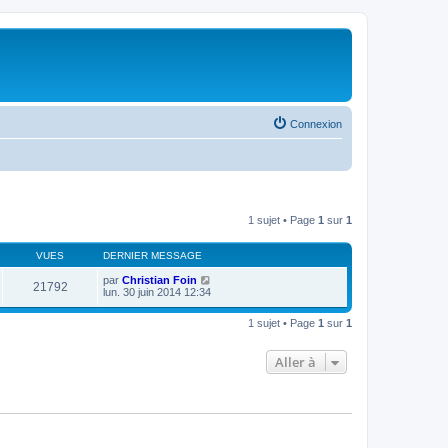
Connexion
1 sujet • Page
1
sur
1
VUES
DERNIER MESSAGE
par
Christian Foin
21792
lun. 30 juin 2014 12:34
1 sujet • Page
1
sur
1
Aller à