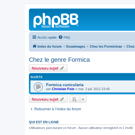
Accès rapide
FAQ
Index du forum
Essaimages
Chez les Formicinae
Chez
Chez le genre Formica
Nouveau sujet
SUJETS
Formica cunicularia
par
Christian Foin
»
mar. 3 juil. 2012 23:40
Nouveau sujet
Retourner à l’index du forum
QUI EST EN LIGNE
Utilisateurs parcourant ce forum : Aucun utilisateur enregistré et 1 invité