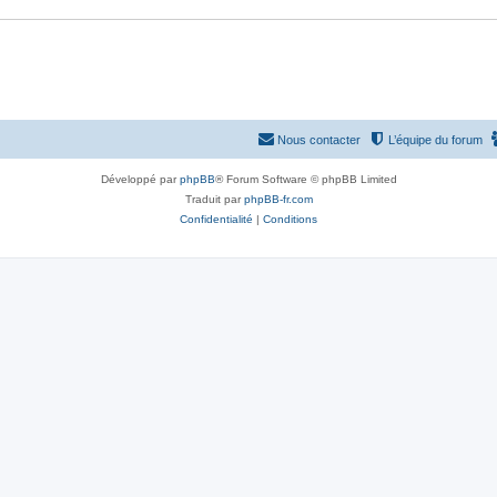
Nous contacter
L’équipe du forum
Développé par
phpBB
® Forum Software © phpBB Limited
Traduit par
phpBB-fr.com
Confidentialité
|
Conditions