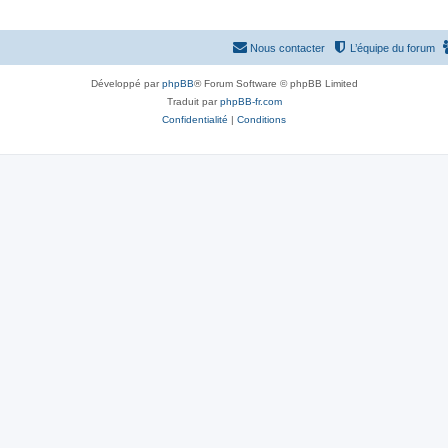
Nous contacter
L’équipe du forum
Développé par
phpBB
® Forum Software © phpBB Limited
Traduit par
phpBB-fr.com
Confidentialité
|
Conditions