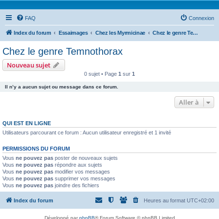
FAQ
Connexion
Index du forum
Essaimages
Chez les Myrmicinae
Chez le genre Temnothorax
Chez le genre Temnothorax
Nouveau sujet
0 sujet • Page
1
sur
1
Il n’y a aucun sujet ou message dans ce forum.
Aller à
QUI EST EN LIGNE
Utilisateurs parcourant ce forum : Aucun utilisateur enregistré et 1 invité
PERMISSIONS DU FORUM
Vous
ne pouvez pas
poster de nouveaux sujets
Vous
ne pouvez pas
répondre aux sujets
Vous
ne pouvez pas
modifier vos messages
Vous
ne pouvez pas
supprimer vos messages
Vous
ne pouvez pas
joindre des fichiers
Index du forum
Heures au format
UTC+02:00
Développé par
phpBB
® Forum Software © phpBB Limited