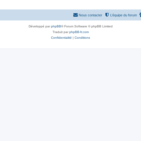
Nous contacter
L’équipe du forum
Développé par
phpBB
® Forum Software © phpBB Limited
Traduit par
phpBB-fr.com
Confidentialité
|
Conditions