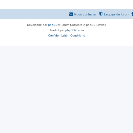
Nous contacter
L’équipe du forum
Développé par
phpBB
® Forum Software © phpBB Limited
Traduit par
phpBB-fr.com
Confidentialité
|
Conditions