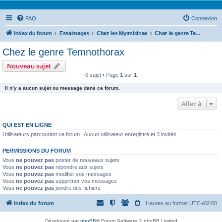
FAQ
Connexion
Index du forum
Essaimages
Chez les Myrmicinae
Chez le genre Temnothorax
Chez le genre Temnothorax
Nouveau sujet
0 sujet • Page
1
sur
1
Il n’y a aucun sujet ou message dans ce forum.
Aller à
QUI EST EN LIGNE
Utilisateurs parcourant ce forum : Aucun utilisateur enregistré et 3 invités
PERMISSIONS DU FORUM
Vous
ne pouvez pas
poster de nouveaux sujets
Vous
ne pouvez pas
répondre aux sujets
Vous
ne pouvez pas
modifier vos messages
Vous
ne pouvez pas
supprimer vos messages
Vous
ne pouvez pas
joindre des fichiers
Index du forum
Heures au format
UTC+02:00
Développé par
phpBB
® Forum Software © phpBB Limited