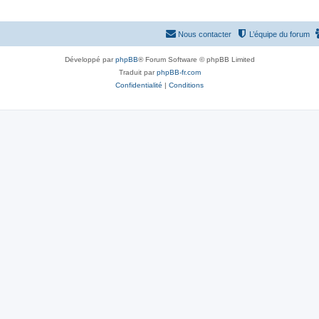
Nous contacter
L’équipe du forum
Développé par
phpBB
® Forum Software © phpBB Limited
Traduit par
phpBB-fr.com
Confidentialité
|
Conditions