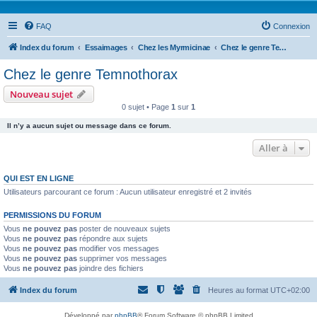
FAQ
Connexion
Index du forum
Essaimages
Chez les Myrmicinae
Chez le genre Temnothorax
Chez le genre Temnothorax
Nouveau sujet
0 sujet • Page
1
sur
1
Il n’y a aucun sujet ou message dans ce forum.
Aller à
QUI EST EN LIGNE
Utilisateurs parcourant ce forum : Aucun utilisateur enregistré et 2 invités
PERMISSIONS DU FORUM
Vous
ne pouvez pas
poster de nouveaux sujets
Vous
ne pouvez pas
répondre aux sujets
Vous
ne pouvez pas
modifier vos messages
Vous
ne pouvez pas
supprimer vos messages
Vous
ne pouvez pas
joindre des fichiers
Index du forum
Heures au format
UTC+02:00
Développé par
phpBB
® Forum Software © phpBB Limited