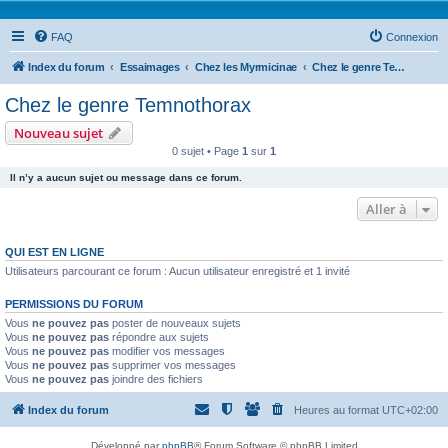
FAQ
Connexion
Index du forum
Essaimages
Chez les Myrmicinae
Chez le genre Temnothorax
Chez le genre Temnothorax
Nouveau sujet
0 sujet • Page
1
sur
1
Il n’y a aucun sujet ou message dans ce forum.
Aller à
QUI EST EN LIGNE
Utilisateurs parcourant ce forum : Aucun utilisateur enregistré et 1 invité
PERMISSIONS DU FORUM
Vous
ne pouvez pas
poster de nouveaux sujets
Vous
ne pouvez pas
répondre aux sujets
Vous
ne pouvez pas
modifier vos messages
Vous
ne pouvez pas
supprimer vos messages
Vous
ne pouvez pas
joindre des fichiers
Index du forum
Heures au format
UTC+02:00
Développé par
phpBB
® Forum Software © phpBB Limited