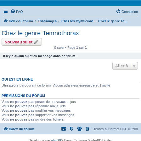
FAQ
Connexion
Index du forum
Essaimages
Chez les Myrmicinae
Chez le genre Temnothorax
Chez le genre Temnothorax
Nouveau sujet
0 sujet • Page
1
sur
1
Il n’y a aucun sujet ou message dans ce forum.
Aller à
QUI EST EN LIGNE
Utilisateurs parcourant ce forum : Aucun utilisateur enregistré et 1 invité
PERMISSIONS DU FORUM
Vous
ne pouvez pas
poster de nouveaux sujets
Vous
ne pouvez pas
répondre aux sujets
Vous
ne pouvez pas
modifier vos messages
Vous
ne pouvez pas
supprimer vos messages
Vous
ne pouvez pas
joindre des fichiers
Index du forum
Heures au format
UTC+02:00
Développé par
phpBB
® Forum Software © phpBB Limited