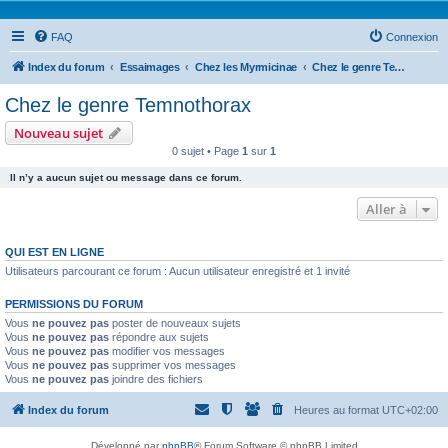
FAQ
Connexion
Index du forum
Essaimages
Chez les Myrmicinae
Chez le genre Temnothorax
Chez le genre Temnothorax
Nouveau sujet
0 sujet • Page
1
sur
1
Il n’y a aucun sujet ou message dans ce forum.
Aller à
QUI EST EN LIGNE
Utilisateurs parcourant ce forum : Aucun utilisateur enregistré et 1 invité
PERMISSIONS DU FORUM
Vous
ne pouvez pas
poster de nouveaux sujets
Vous
ne pouvez pas
répondre aux sujets
Vous
ne pouvez pas
modifier vos messages
Vous
ne pouvez pas
supprimer vos messages
Vous
ne pouvez pas
joindre des fichiers
Index du forum
Heures au format
UTC+02:00
Développé par
phpBB
® Forum Software © phpBB Limited