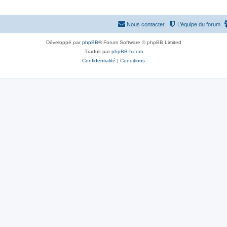
Nous contacter
L’équipe du forum
Développé par
phpBB
® Forum Software © phpBB Limited
Traduit par
phpBB-fr.com
Confidentialité
|
Conditions