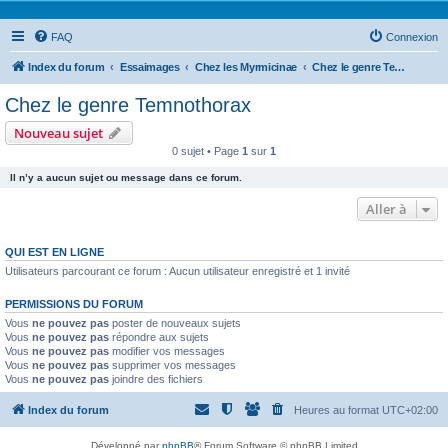
FAQ
Connexion
Index du forum
Essaimages
Chez les Myrmicinae
Chez le genre Temnothorax
Chez le genre Temnothorax
Nouveau sujet
0 sujet • Page
1
sur
1
Il n’y a aucun sujet ou message dans ce forum.
Aller à
QUI EST EN LIGNE
Utilisateurs parcourant ce forum : Aucun utilisateur enregistré et 1 invité
PERMISSIONS DU FORUM
Vous
ne pouvez pas
poster de nouveaux sujets
Vous
ne pouvez pas
répondre aux sujets
Vous
ne pouvez pas
modifier vos messages
Vous
ne pouvez pas
supprimer vos messages
Vous
ne pouvez pas
joindre des fichiers
Index du forum
Heures au format
UTC+02:00
Développé par
phpBB
® Forum Software © phpBB Limited