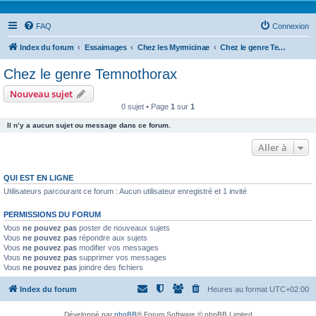
FAQ
Connexion
Index du forum
Essaimages
Chez les Myrmicinae
Chez le genre Temnothorax
Chez le genre Temnothorax
Nouveau sujet
0 sujet • Page
1
sur
1
Il n’y a aucun sujet ou message dans ce forum.
Aller à
QUI EST EN LIGNE
Utilisateurs parcourant ce forum : Aucun utilisateur enregistré et 1 invité
PERMISSIONS DU FORUM
Vous
ne pouvez pas
poster de nouveaux sujets
Vous
ne pouvez pas
répondre aux sujets
Vous
ne pouvez pas
modifier vos messages
Vous
ne pouvez pas
supprimer vos messages
Vous
ne pouvez pas
joindre des fichiers
Index du forum
Heures au format
UTC+02:00
Développé par
phpBB
® Forum Software © phpBB Limited