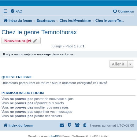
FAQ
Connexion
Index du forum
Essaimages
Chez les Myrmicinae
Chez le genre Temnothorax
Chez le genre Temnothorax
Nouveau sujet
0 sujet • Page
1
sur
1
Il n’y a aucun sujet ou message dans ce forum.
Aller à
QUI EST EN LIGNE
Utilisateurs parcourant ce forum : Aucun utilisateur enregistré et 1 invité
PERMISSIONS DU FORUM
Vous
ne pouvez pas
poster de nouveaux sujets
Vous
ne pouvez pas
répondre aux sujets
Vous
ne pouvez pas
modifier vos messages
Vous
ne pouvez pas
supprimer vos messages
Vous
ne pouvez pas
joindre des fichiers
Index du forum
Heures au format
UTC+02:00
Développé par
phpBB
® Forum Software © phpBB Limited