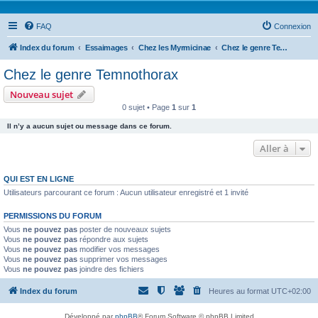
FAQ
Connexion
Index du forum
Essaimages
Chez les Myrmicinae
Chez le genre Temnothorax
Chez le genre Temnothorax
Nouveau sujet
0 sujet • Page
1
sur
1
Il n’y a aucun sujet ou message dans ce forum.
Aller à
QUI EST EN LIGNE
Utilisateurs parcourant ce forum : Aucun utilisateur enregistré et 1 invité
PERMISSIONS DU FORUM
Vous
ne pouvez pas
poster de nouveaux sujets
Vous
ne pouvez pas
répondre aux sujets
Vous
ne pouvez pas
modifier vos messages
Vous
ne pouvez pas
supprimer vos messages
Vous
ne pouvez pas
joindre des fichiers
Index du forum
Heures au format
UTC+02:00
Développé par
phpBB
® Forum Software © phpBB Limited