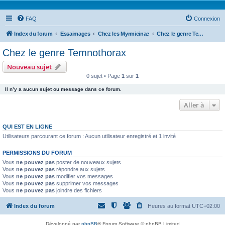
FAQ
Connexion
Index du forum
Essaimages
Chez les Myrmicinae
Chez le genre Temnothorax
Chez le genre Temnothorax
Nouveau sujet
0 sujet • Page
1
sur
1
Il n’y a aucun sujet ou message dans ce forum.
Aller à
QUI EST EN LIGNE
Utilisateurs parcourant ce forum : Aucun utilisateur enregistré et 1 invité
PERMISSIONS DU FORUM
Vous
ne pouvez pas
poster de nouveaux sujets
Vous
ne pouvez pas
répondre aux sujets
Vous
ne pouvez pas
modifier vos messages
Vous
ne pouvez pas
supprimer vos messages
Vous
ne pouvez pas
joindre des fichiers
Index du forum
Heures au format
UTC+02:00
Développé par
phpBB
® Forum Software © phpBB Limited