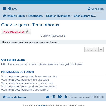
FAQ
Connexion
Index du forum
Essaimages
Chez les Myrmicinae
Chez le genre Temnothorax
Chez le genre Temnothorax
Nouveau sujet
0 sujet • Page
1
sur
1
Il n’y a aucun sujet ou message dans ce forum.
Aller à
QUI EST EN LIGNE
Utilisateurs parcourant ce forum : Aucun utilisateur enregistré et 1 invité
PERMISSIONS DU FORUM
Vous
ne pouvez pas
poster de nouveaux sujets
Vous
ne pouvez pas
répondre aux sujets
Vous
ne pouvez pas
modifier vos messages
Vous
ne pouvez pas
supprimer vos messages
Vous
ne pouvez pas
joindre des fichiers
Index du forum
Heures au format
UTC+02:00
Développé par
phpBB
® Forum Software © phpBB Limited