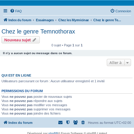
FAQ
Connexion
Index du forum
Essaimages
Chez les Myrmicinae
Chez le genre Temnothorax
Chez le genre Temnothorax
Nouveau sujet
0 sujet • Page
1
sur
1
Il n’y a aucun sujet ou message dans ce forum.
Aller à
QUI EST EN LIGNE
Utilisateurs parcourant ce forum : Aucun utilisateur enregistré et 1 invité
PERMISSIONS DU FORUM
Vous
ne pouvez pas
poster de nouveaux sujets
Vous
ne pouvez pas
répondre aux sujets
Vous
ne pouvez pas
modifier vos messages
Vous
ne pouvez pas
supprimer vos messages
Vous
ne pouvez pas
joindre des fichiers
Index du forum
Heures au format
UTC+02:00
Développé par
phpBB
® Forum Software © phpBB Limited