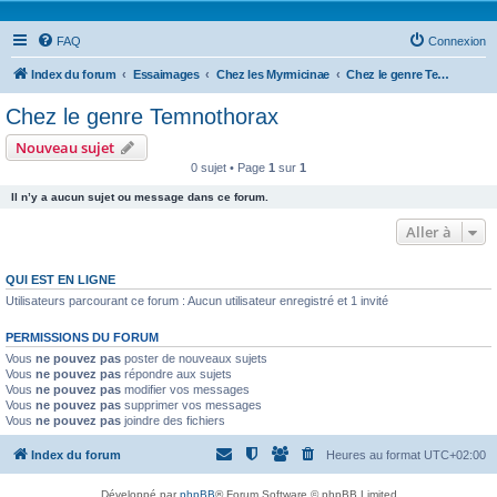
FAQ
Connexion
Index du forum
Essaimages
Chez les Myrmicinae
Chez le genre Temnothorax
Chez le genre Temnothorax
Nouveau sujet
0 sujet • Page
1
sur
1
Il n’y a aucun sujet ou message dans ce forum.
Aller à
QUI EST EN LIGNE
Utilisateurs parcourant ce forum : Aucun utilisateur enregistré et 1 invité
PERMISSIONS DU FORUM
Vous
ne pouvez pas
poster de nouveaux sujets
Vous
ne pouvez pas
répondre aux sujets
Vous
ne pouvez pas
modifier vos messages
Vous
ne pouvez pas
supprimer vos messages
Vous
ne pouvez pas
joindre des fichiers
Index du forum
Heures au format
UTC+02:00
Développé par
phpBB
® Forum Software © phpBB Limited