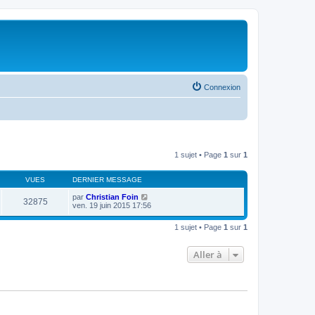
Connexion
1 sujet • Page
1
sur
1
VUES
DERNIER MESSAGE
par
Christian Foin
32875
ven. 19 juin 2015 17:56
1 sujet • Page
1
sur
1
Aller à