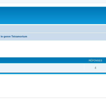
 le genre Tetramorium
RÉPONSES
4