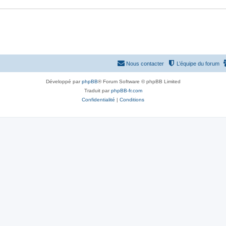
Nous contacter
L’équipe du forum
Développé par
phpBB
® Forum Software © phpBB Limited
Traduit par
phpBB-fr.com
Confidentialité
|
Conditions