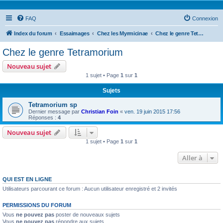
FAQ
Connexion
Index du forum
Essaimages
Chez les Myrmicinae
Chez le genre Tetramorium
Chez le genre Tetramorium
Nouveau sujet
1 sujet • Page
1
sur
1
Sujets
Tetramorium sp
Dernier message par
Christian Foin
«
ven. 19 juin 2015 17:56
Réponses :
4
Nouveau sujet
1 sujet • Page
1
sur
1
Aller à
QUI EST EN LIGNE
Utilisateurs parcourant ce forum : Aucun utilisateur enregistré et 2 invités
PERMISSIONS DU FORUM
Vous
ne pouvez pas
poster de nouveaux sujets
Vous
ne pouvez pas
répondre aux sujets