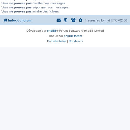
Vous
ne pouvez pas
modifier vos messages
Vous
ne pouvez pas
supprimer vos messages
Vous
ne pouvez pas
joindre des fichiers
Index du forum
Heures au format
UTC+02:00
Développé par
phpBB
® Forum Software © phpBB Limited
Traduit par
phpBB-fr.com
Confidentialité
|
Conditions