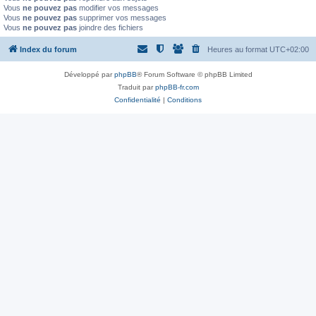
Vous
ne pouvez pas
modifier vos messages
Vous
ne pouvez pas
supprimer vos messages
Vous
ne pouvez pas
joindre des fichiers
Index du forum
Heures au format
UTC+02:00
Développé par
phpBB
® Forum Software © phpBB Limited
Traduit par
phpBB-fr.com
Confidentialité
|
Conditions