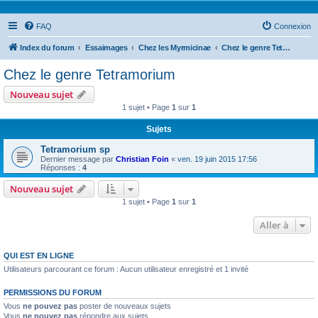
FAQ
Connexion
Index du forum
Essaimages
Chez les Myrmicinae
Chez le genre Tetramorium
Chez le genre Tetramorium
Nouveau sujet
1 sujet • Page
1
sur
1
Sujets
Tetramorium sp
Dernier message par
Christian Foin
«
ven. 19 juin 2015 17:56
Réponses :
4
Nouveau sujet
1 sujet • Page
1
sur
1
Aller à
QUI EST EN LIGNE
Utilisateurs parcourant ce forum : Aucun utilisateur enregistré et 1 invité
PERMISSIONS DU FORUM
Vous
ne pouvez pas
poster de nouveaux sujets
Vous
ne pouvez pas
répondre aux sujets