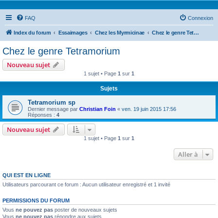
FAQ
Connexion
Index du forum
Essaimages
Chez les Myrmicinae
Chez le genre Tetramorium
Chez le genre Tetramorium
Nouveau sujet
1 sujet • Page
1
sur
1
Sujets
Tetramorium sp
Dernier message par
Christian Foin
«
ven. 19 juin 2015 17:56
Réponses :
4
Nouveau sujet
1 sujet • Page
1
sur
1
Aller à
QUI EST EN LIGNE
Utilisateurs parcourant ce forum : Aucun utilisateur enregistré et 1 invité
PERMISSIONS DU FORUM
Vous
ne pouvez pas
poster de nouveaux sujets
Vous
ne pouvez pas
répondre aux sujets