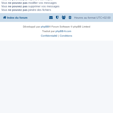
Vous
ne pouvez pas
modifier vos messages
Vous
ne pouvez pas
supprimer vos messages
Vous
ne pouvez pas
joindre des fichiers
Index du forum
Heures au format
UTC+02:00
Développé par
phpBB
® Forum Software © phpBB Limited
Traduit par
phpBB-fr.com
Confidentialité
|
Conditions