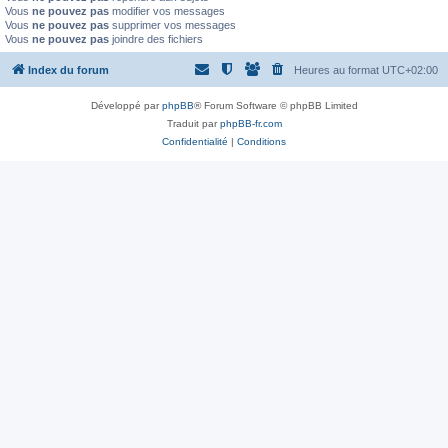
Vous
ne pouvez pas
modifier vos messages
Vous
ne pouvez pas
supprimer vos messages
Vous
ne pouvez pas
joindre des fichiers
Index du forum
Heures au format
UTC+02:00
Développé par
phpBB
® Forum Software © phpBB Limited
Traduit par
phpBB-fr.com
Confidentialité
|
Conditions