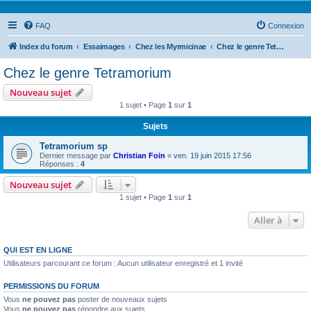
FAQ
Connexion
Index du forum
Essaimages
Chez les Myrmicinae
Chez le genre Tetramorium
Chez le genre Tetramorium
Nouveau sujet
1 sujet • Page
1
sur
1
Sujets
Tetramorium sp
Dernier message par
Christian Foin
«
ven. 19 juin 2015 17:56
Réponses :
4
Nouveau sujet
1 sujet • Page
1
sur
1
Aller à
QUI EST EN LIGNE
Utilisateurs parcourant ce forum : Aucun utilisateur enregistré et 1 invité
PERMISSIONS DU FORUM
Vous
ne pouvez pas
poster de nouveaux sujets
Vous
ne pouvez pas
répondre aux sujets