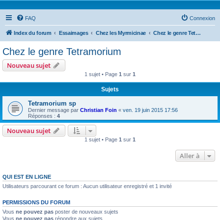
FAQ
Connexion
Index du forum
Essaimages
Chez les Myrmicinae
Chez le genre Tetramorium
Chez le genre Tetramorium
Nouveau sujet
1 sujet • Page
1
sur
1
Sujets
Tetramorium sp
Dernier message par
Christian Foin
«
ven. 19 juin 2015 17:56
Réponses :
4
Nouveau sujet
1 sujet • Page
1
sur
1
Aller à
QUI EST EN LIGNE
Utilisateurs parcourant ce forum : Aucun utilisateur enregistré et 1 invité
PERMISSIONS DU FORUM
Vous
ne pouvez pas
poster de nouveaux sujets
Vous
ne pouvez pas
répondre aux sujets