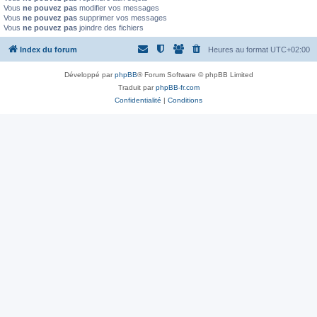
Vous
ne pouvez pas
modifier vos messages
Vous
ne pouvez pas
supprimer vos messages
Vous
ne pouvez pas
joindre des fichiers
Index du forum
Heures au format
UTC+02:00
Développé par
phpBB
® Forum Software © phpBB Limited
Traduit par
phpBB-fr.com
Confidentialité
|
Conditions