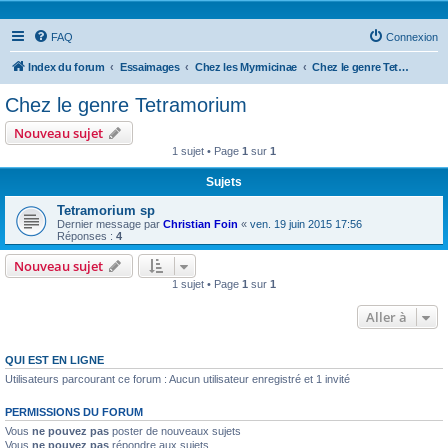
FAQ
Connexion
Index du forum
Essaimages
Chez les Myrmicinae
Chez le genre Tetramorium
Chez le genre Tetramorium
Nouveau sujet
1 sujet • Page
1
sur
1
Sujets
Tetramorium sp
Dernier message par
Christian Foin
«
ven. 19 juin 2015 17:56
Réponses :
4
Nouveau sujet
1 sujet • Page
1
sur
1
Aller à
QUI EST EN LIGNE
Utilisateurs parcourant ce forum : Aucun utilisateur enregistré et 1 invité
PERMISSIONS DU FORUM
Vous
ne pouvez pas
poster de nouveaux sujets
Vous
ne pouvez pas
répondre aux sujets