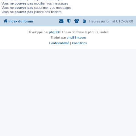
Vous
ne pouvez pas
modifier vos messages
Vous
ne pouvez pas
supprimer vos messages
Vous
ne pouvez pas
joindre des fichiers
Index du forum
Heures au format
UTC+02:00
Développé par
phpBB
® Forum Software © phpBB Limited
Traduit par
phpBB-fr.com
Confidentialité
|
Conditions