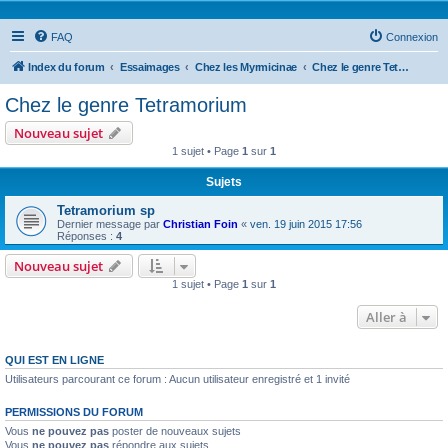
FAQ
Connexion
Index du forum
Essaimages
Chez les Myrmicinae
Chez le genre Tetramorium
Chez le genre Tetramorium
Nouveau sujet
1 sujet • Page
1
sur
1
Sujets
Tetramorium sp
Dernier message par
Christian Foin
«
ven. 19 juin 2015 17:56
Réponses :
4
Nouveau sujet
1 sujet • Page
1
sur
1
Aller à
QUI EST EN LIGNE
Utilisateurs parcourant ce forum : Aucun utilisateur enregistré et 1 invité
PERMISSIONS DU FORUM
Vous
ne pouvez pas
poster de nouveaux sujets
Vous
ne pouvez pas
répondre aux sujets