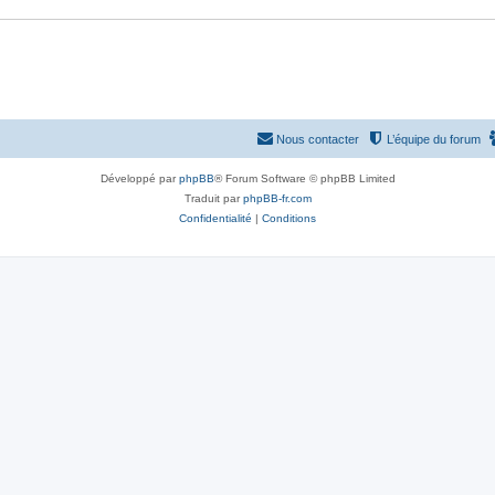
Nous contacter
L’équipe du forum
Développé par
phpBB
® Forum Software © phpBB Limited
Traduit par
phpBB-fr.com
Confidentialité
|
Conditions