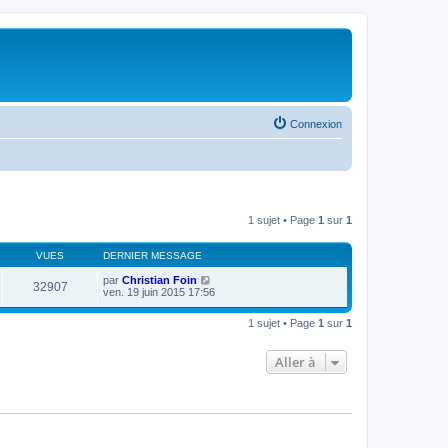
Connexion
1 sujet • Page
1
sur
1
VUES
DERNIER MESSAGE
par
Christian Foin
32907
ven. 19 juin 2015 17:56
1 sujet • Page
1
sur
1
Aller à