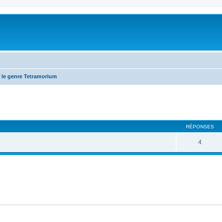
 le genre Tetramorium
RÉPONSES
4