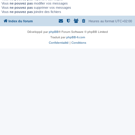
Vous
ne pouvez pas
modifier vos messages
Vous
ne pouvez pas
supprimer vos messages
Vous
ne pouvez pas
joindre des fichiers
Index du forum
Heures au format
UTC+02:00
Développé par
phpBB
® Forum Software © phpBB Limited
Traduit par
phpBB-fr.com
Confidentialité
|
Conditions