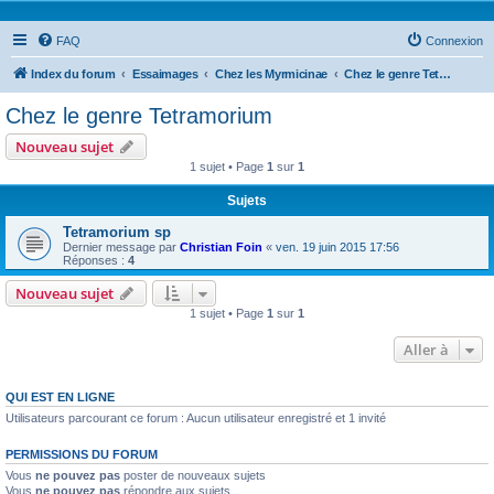
FAQ
Connexion
Index du forum
Essaimages
Chez les Myrmicinae
Chez le genre Tetramorium
Chez le genre Tetramorium
Nouveau sujet
1 sujet • Page
1
sur
1
Sujets
Tetramorium sp
Dernier message par
Christian Foin
«
ven. 19 juin 2015 17:56
Réponses :
4
Nouveau sujet
1 sujet • Page
1
sur
1
Aller à
QUI EST EN LIGNE
Utilisateurs parcourant ce forum : Aucun utilisateur enregistré et 1 invité
PERMISSIONS DU FORUM
Vous
ne pouvez pas
poster de nouveaux sujets
Vous
ne pouvez pas
répondre aux sujets