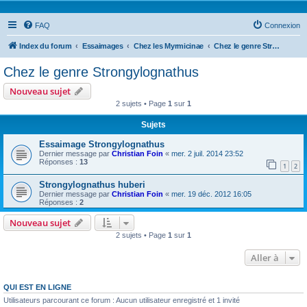
FAQ
Connexion
Index du forum
Essaimages
Chez les Myrmicinae
Chez le genre Strongylognathus
Chez le genre Strongylognathus
Nouveau sujet
2 sujets • Page
1
sur
1
Sujets
Essaimage Strongylognathus
Dernier message par
Christian Foin
«
mer. 2 juil. 2014 23:52
Réponses :
13
1
2
Strongylognathus huberi
Dernier message par
Christian Foin
«
mer. 19 déc. 2012 16:05
Réponses :
2
Nouveau sujet
2 sujets • Page
1
sur
1
Aller à
QUI EST EN LIGNE
Utilisateurs parcourant ce forum : Aucun utilisateur enregistré et 1 invité